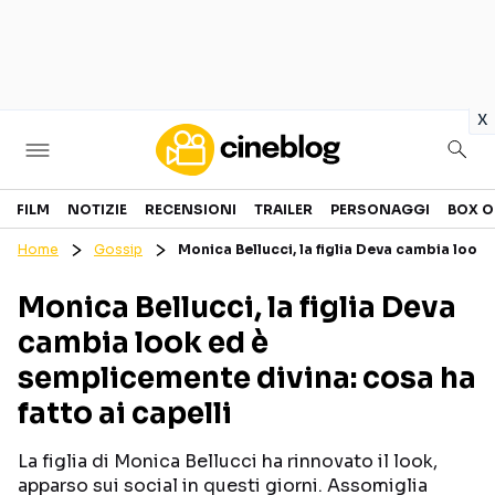
in
x
Cinema
FILM
NOTIZIE
RECENSIONI
TRAILER
PERSONAGGI
BOX O
Home
Gossip
Monica Bellucci, la figlia Deva cambia look 
FILM
EVENTI
Monica Bellucci, la figlia Deva
GENERI
CANALI STREAMING
cambia look ed è
PERSONAGGI
semplicemente divina: cosa ha
fatto ai capelli
Categorie
La figlia di Monica Bellucci ha rinnovato il look,
NOTIZIE
TRAILER
apparso sui social in questi giorni. Assomiglia