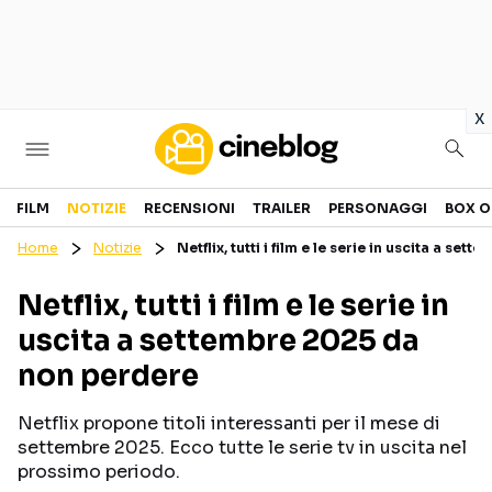
in
x
Cinema
FILM
NOTIZIE
RECENSIONI
TRAILER
PERSONAGGI
BOX O
Home
Notizie
Netflix, tutti i film e le serie in uscita a s
FILM
EVENTI
Netflix, tutti i film e le serie in
GENERI
CANALI STREAMING
uscita a settembre 2025 da
PERSONAGGI
non perdere
Categorie
Netflix propone titoli interessanti per il mese di
settembre 2025. Ecco tutte le serie tv in uscita nel
NOTIZIE
TRAILER
prossimo periodo.