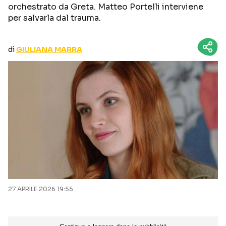
orchestrato da Greta. Matteo Portelli interviene
CURIOSITÀ
BOX OFFICE
per salvarla dal trauma.
RECENSIONI
di
GIULIANA MARRA
Seguici sui social
27 APRILE 2026 19:55