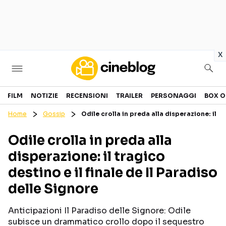
in
x
Cinema
FILM
NOTIZIE
RECENSIONI
TRAILER
PERSONAGGI
BOX O
Home
Gossip
Odile crolla in preda alla disperazione: il tr
FILM
EVENTI
Odile crolla in preda alla
GENERI
CANALI STREAMING
disperazione: il tragico
PERSONAGGI
destino e il finale de Il Paradiso
delle Signore
Categorie
Anticipazioni Il Paradiso delle Signore: Odile
NOTIZIE
TRAILER
subisce un drammatico crollo dopo il sequestro