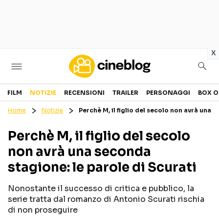
in
x
Cinema
FILM
NOTIZIE
RECENSIONI
TRAILER
PERSONAGGI
BOX O
Home
Notizie
Perchè M, il figlio del secolo non avrà una 
FILM
EVENTI
Perchè M, il figlio del secolo
GENERI
CANALI STREAMING
non avrà una seconda
PERSONAGGI
stagione: le parole di Scurati
Categorie
Nonostante il successo di critica e pubblico, la
serie tratta dal romanzo di Antonio Scurati rischia
NOTIZIE
TRAILER
di non proseguire