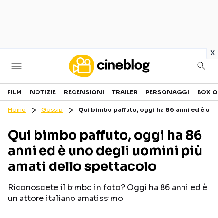
in
x
Cinema
FILM
NOTIZIE
RECENSIONI
TRAILER
PERSONAGGI
BOX O
Home
Gossip
Qui bimbo paffuto, oggi ha 86 anni ed è uno
FILM
EVENTI
Qui bimbo paffuto, oggi ha 86
GENERI
CANALI STREAMING
anni ed è uno degli uomini più
PERSONAGGI
amati dello spettacolo
Categorie
Riconoscete il bimbo in foto? Oggi ha 86 anni ed è
un attore italiano amatissimo
NOTIZIE
TRAILER