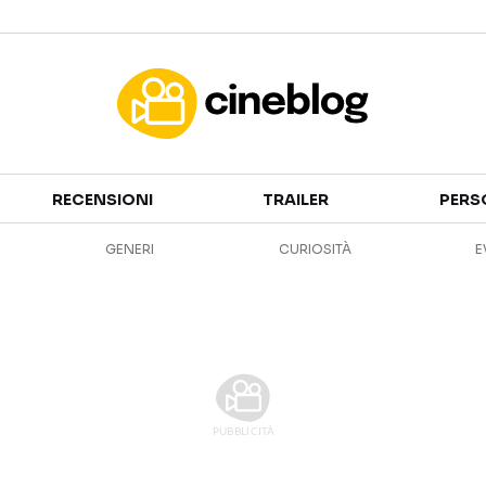
Cinema
RECENSIONI
TRAILER
PERS
FILM
EVENTI
GENERI
CURIOSITÀ
E
GENERI
CANALI STREAMING
PERSONAGGI