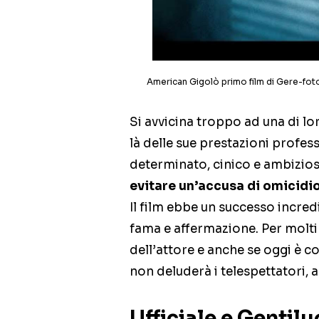
American Gigolò primo film di Gere-fot
Si avvicina troppo ad una di lo
là delle sue prestazioni profes
determinato, cinico e ambizios
evitare un’accusa di omicidi
Il film ebbe un successo incred
fama e affermazione. Per molt
dell’attore e anche se oggi è c
non deluderà i telespettatori, a
Ufficiale e Gentil