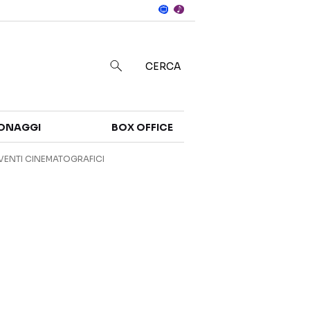
Notizie
in
CERCA
Categorie
ONAGGI
BOX OFFICE
NOTIZIE
TRAILER
VENTI CINEMATOGRAFICI
CURIOSITÀ
BOX OFFICE
RECENSIONI