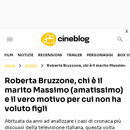
in
x
Cinema
FILM
NOTIZIE
RECENSIONI
TRAILER
PERSONAGGI
BOX O
Home
Gossip
Roberta Bruzzone, chi è il marito Massimo (a
FILM
EVENTI
Roberta Bruzzone, chi è il
GENERI
CANALI STREAMING
marito Massimo (amatissimo)
PERSONAGGI
e il vero motivo per cui non ha
voluto figli
Categorie
Abituata da anni ad analizzare i casi di cronaca più
NOTIZIE
TRAILER
discussi della televisione italiana, questa volta