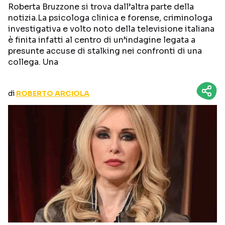
Roberta Bruzzone si trova dall’altra parte della
CURIOSITÀ
BOX OFFICE
notizia.La psicologa clinica e forense, criminologa
RECENSIONI
investigativa e volto noto della televisione italiana
è finita infatti al centro di un’indagine legata a
presunte accuse di stalking nei confronti di una
collega. Una
Seguici sui social
di
ROBERTO ARCIOLA