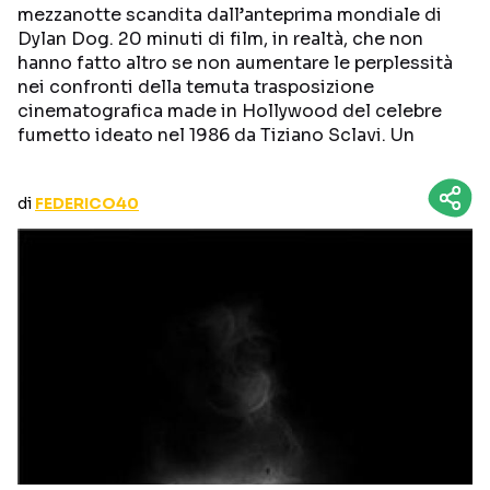
mezzanotte scandita dall’anteprima mondiale di
CURIOSITÀ
BOX OFFICE
Dylan Dog. 20 minuti di film, in realtà, che non
RECENSIONI
hanno fatto altro se non aumentare le perplessità
nei confronti della temuta trasposizione
cinematografica made in Hollywood del celebre
fumetto ideato nel 1986 da Tiziano Sclavi. Un
Seguici sui social
di
FEDERICO40