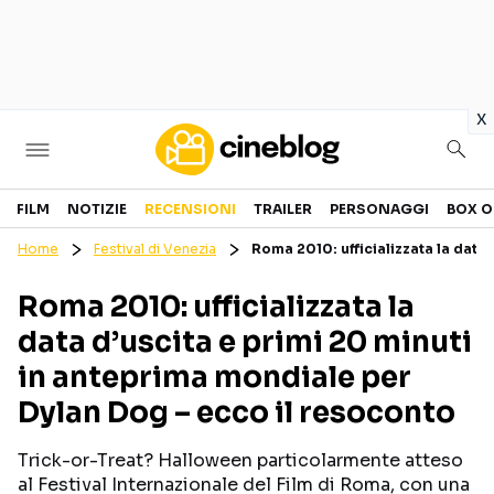
in
x
Cinema
FILM
NOTIZIE
RECENSIONI
TRAILER
PERSONAGGI
BOX O
Home
Festival di Venezia
Roma 2010: ufficializzata la data
FILM
EVENTI
Roma 2010: ufficializzata la
GENERI
CANALI STREAMING
data d’uscita e primi 20 minuti
PERSONAGGI
in anteprima mondiale per
Dylan Dog – ecco il resoconto
Categorie
Trick-or-Treat? Halloween particolarmente atteso
NOTIZIE
TRAILER
al Festival Internazionale del Film di Roma, con una