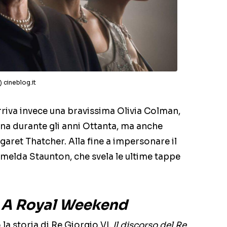
x) cineblog.it
rriva invece una bravissima Olivia Colman,
ina durante gli anni Ottanta, ma anche
garet Thatcher. Alla fine a impersonare il
ce Imelda Staunton, che svela le ultime tappe
e
A Royal Weekend
 la storia di Re Giorgio VI.
Il discorso del Re