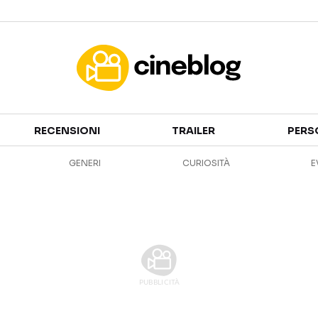
Cinema
RECENSIONI
TRAILER
PERS
FILM
EVENTI
GENERI
CURIOSITÀ
E
GENERI
CANALI STREAMING
PERSONAGGI