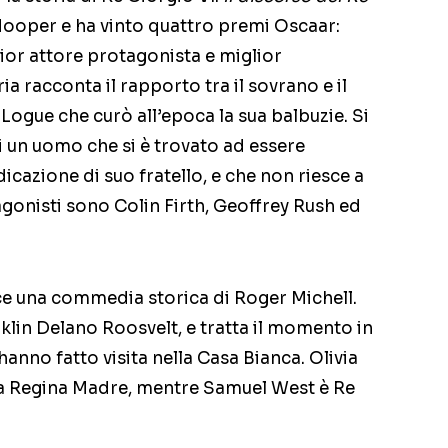
Hooper e ha vinto quattro premi Oscaar:
lior attore protagonista e miglior
ia racconta il rapporto tra il sovrano e il
Logue che curò all’epoca la sua balbuzie. Si
di un uomo che si è trovato ad essere
cazione di suo fratello, e che non riesce a
tagonisti sono Colin Firth, Geoffrey Rush ed
ce una commedia storica di Roger Michell.
nklin Delano Roosvelt, e tratta il momento in
hanno fatto visita nella Casa Bianca. Olivia
lla Regina Madre, mentre Samuel West è Re