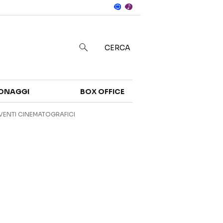
Notizie
in
CERCA
Categorie
ONAGGI
BOX OFFICE
NOTIZIE
TRAILER
VENTI CINEMATOGRAFICI
CURIOSITÀ
BOX OFFICE
RECENSIONI