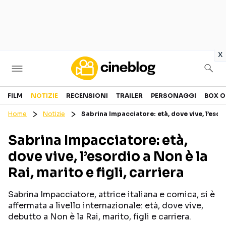
in
x
Cinema
FILM
NOTIZIE
RECENSIONI
TRAILER
PERSONAGGI
BOX O
Home
Notizie
Sabrina Impacciatore: età, dove vive, l’esordi
FILM
EVENTI
Sabrina Impacciatore: età,
GENERI
CANALI STREAMING
dove vive, l’esordio a Non è la
PERSONAGGI
Rai, marito e figli, carriera
Categorie
Sabrina Impacciatore, attrice italiana e comica, si è
affermata a livello internazionale: età, dove vive,
NOTIZIE
TRAILER
debutto a Non è la Rai, marito, figli e carriera.