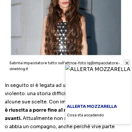
Sabrina Impacciatore tutto sull’attrice-foto ig@impacciatore-
cineblog.it
In seguito si è legata ad uomo che si è poi rivelato
violento: una storia difficile che ha condizionato
alcune sue scelte. Con impegno e consapevolezza
ALLERTA MOZZARELLA
è riuscita a porre fine al rapporto e a guardare
Cosa sta accadendo
avanti.
Attualmente non si sa se l’attrice sia single
o abbia un compagno, anche perché vive parte