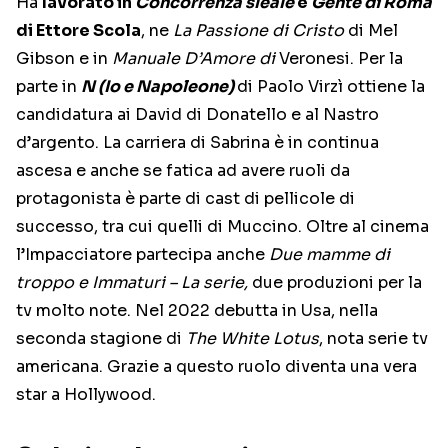
Ha
lavorato in
Concorrenza sleale
e
Gente di Roma
di Ettore Scola
, ne
La Passione di Cristo
di Mel
Gibson e in
Manuale D’Amore di
Veronesi. Per la
parte in
N (Io e Napoleone)
di Paolo Virzì ottiene la
candidatura ai David di Donatello e al Nastro
d’argento. La carriera di Sabrina è in continua
ascesa e anche se fatica ad avere ruoli da
protagonista è parte di cast di pellicole di
successo, tra cui quelli di Muccino. Oltre al cinema
l’Impacciatore partecipa anche
Due mamme di
troppo e Immaturi – La serie,
due produzioni per la
tv molto note. Nel 2022 debutta in Usa, nella
seconda stagione di
The White Lotus
, nota serie tv
americana. Grazie a questo ruolo diventa una vera
star a Hollywood.