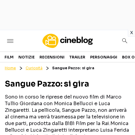
in
x
Cinema
FILM
NOTIZIE
RECENSIONI
TRAILER
PERSONAGGI
BOX O
Home
Curiosità
Sangue Pazzo: si gira
FILM
EVENTI
Sangue Pazzo: si gira
GENERI
CANALI STREAMING
PERSONAGGI
Sono in corso le riprese del nuovo film di Marco
Tullio Giordana con Monica Bellucci e Luca
Zingaretti. La pellicola, Sangue Pazzo, non arriverà
Categorie
al cinema ma verrà trasmessa per la televisione in
due parti, prodotta dalla BìBì Film per la Rai.Monica
NOTIZIE
TRAILER
Bellucci e Luca Zingaretti interpretano Luisa Ferida