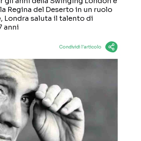
 gli anni della Swinging London e
a la Regina del Deserto in un ruolo
 Londra saluta il talento di
7 anni
Condividi l'articolo