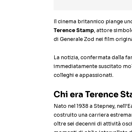
Il cinema britannico piange uno 
Terence Stamp
, attore simbol
di Generale Zod nei film origina
La notizia, confermata dalla fam
immediatamente suscitato moltis
colleghi e appassionati.
Chi era Terence S
Nato nel 1938 a Stepney, nell’
costruito una carriera estremam
oltre sei decenni di attività os