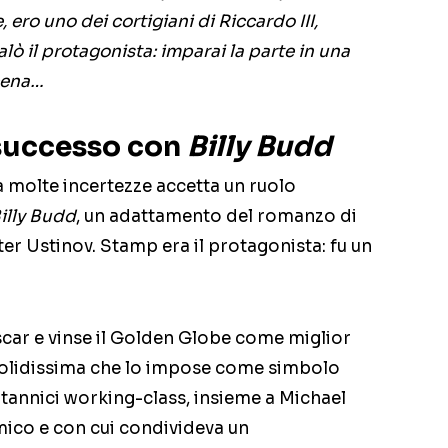
ero uno dei cortigiani di Riccardo III,
lò il protagonista: imparai la parte in una
scena…
 successo con
Billy Budd
Tra molte incertezze accetta un ruolo
illy Budd
, un adattamento del romanzo di
er Ustinov. Stamp era il protagonista: fu un
car e vinse il Golden Globe come miglior
solidissima che lo impose come simbolo
itannici working-class, insieme a Michael
mico e con cui condivideva un