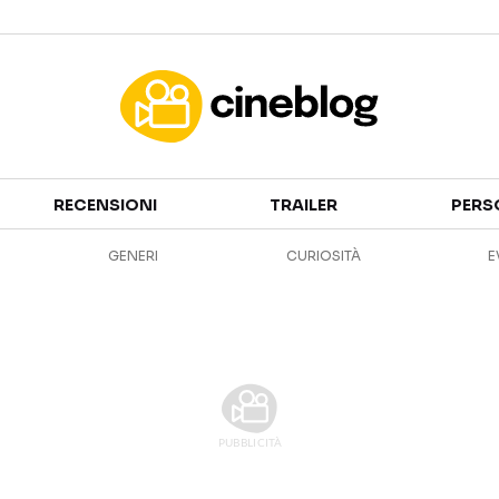
Cinema
RECENSIONI
TRAILER
PERS
FILM
EVENTI
GENERI
CURIOSITÀ
E
GENERI
CANALI STREAMING
PERSONAGGI