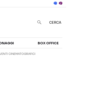
Notizie
in
CERCA
Categorie
ONAGGI
BOX OFFICE
NOTIZIE
TRAILER
VENTI CINEMATOGRAFICI
CURIOSITÀ
BOX OFFICE
RECENSIONI