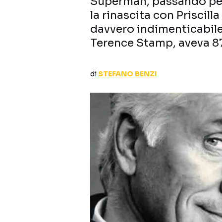
Superman, passando per
la rinascita con Priscill
davvero indimenticabile,
Terence Stamp, aveva 8
di
STEFANO BENZI