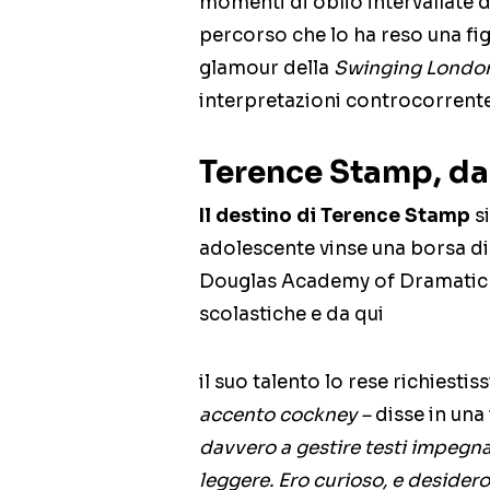
momenti di oblio intervallate d
percorso che lo ha reso una fig
glamour della
Swinging Londo
interpretazioni controcorrente
Terence Stamp, dal
Il destino di Terence Stamp
si
adolescente vinse una borsa di
Douglas Academy of Dramatic Ar
scolastiche e da qui
il suo talento lo rese richiesti
accento cockney –
disse in una
davvero a gestire testi impegn
leggere. Ero curioso, e desidero