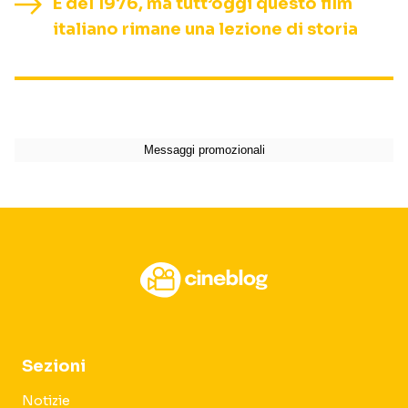
È del 1976, ma tutt’oggi questo film
italiano rimane una lezione di storia
Sezioni
Notizie