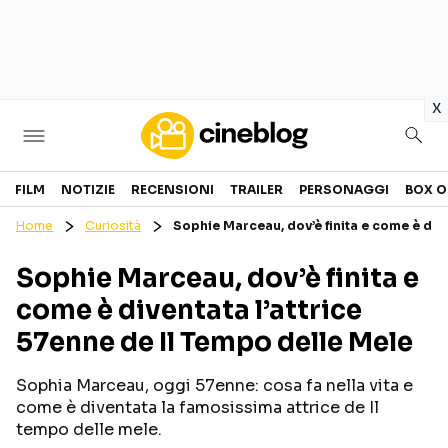
in
x
Cinema
FILM
NOTIZIE
RECENSIONI
TRAILER
PERSONAGGI
BOX O
Home
Curiosità
Sophie Marceau, dov’è finita e come è dive
FILM
EVENTI
Sophie Marceau, dov’è finita e
GENERI
CANALI STREAMING
come è diventata l’attrice
PERSONAGGI
57enne de Il Tempo delle Mele
Categorie
Sophia Marceau, oggi 57enne: cosa fa nella vita e
come è diventata la famosissima attrice de Il
NOTIZIE
TRAILER
tempo delle mele.