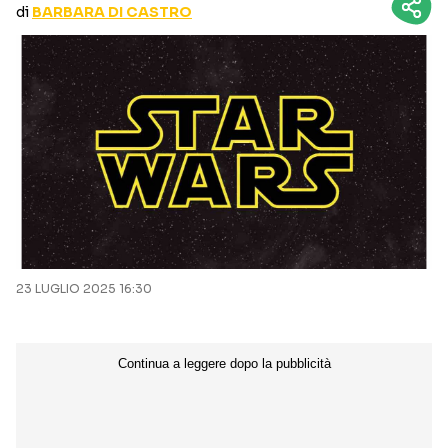
di
BARBARA DI CASTRO
CURIOSITÀ
BOX OFFICE
RECENSIONI
Seguici sui social
23 LUGLIO 2025 16:30