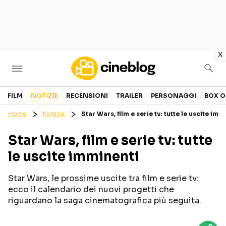
in
x
Cinema
FILM
NOTIZIE
RECENSIONI
TRAILER
PERSONAGGI
BOX O
Home
Notizie
Star Wars, film e serie tv: tutte le uscite imm
FILM
EVENTI
Star Wars, film e serie tv: tutte
GENERI
CANALI STREAMING
le uscite imminenti
PERSONAGGI
Star Wars, le prossime uscite tra film e serie tv:
Categorie
ecco il calendario dei nuovi progetti che
riguardano la saga cinematografica più seguita.
NOTIZIE
TRAILER