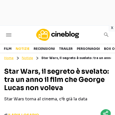
in
x
Cinema
FILM
NOTIZIE
RECENSIONI
TRAILER
PERSONAGGI
BOX O
Home
Notizie
Star Wars, il segreto è svelato: tra un anno
FILM
EVENTI
Star Wars, il segreto è svelato:
GENERI
CANALI STREAMING
tra un anno il film che George
PERSONAGGI
Lucas non voleva
Categorie
Star Wars torna al cinema, c’è già la data
NOTIZIE
TRAILER