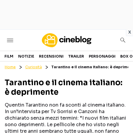
in
x
Cinema
FILM
NOTIZIE
RECENSIONI
TRAILER
PERSONAGGI
BOX O
Home
Curiosità
Tarantino e il cinema italiano: è deprimen
FILM
EVENTI
Tarantino e il cinema italiano:
GENERI
CANALI STREAMING
è deprimente
PERSONAGGI
Quentin Tarantino non fa sconti al cinema italiano.
Categorie
In un’intervista per Tv Sorrisi e Canzoni ha
dichiarato senza mezzi termini: “I nuovi film italiani
sono deprimenti. Le pellicole che ho visto negli
NOTIZIE
TRAILER
ultimi tre anni sembrano tutte uguali, non fanno