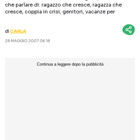
che parlare di: ragazzo che cresce, ragazza che
CURIOSITÀ
BOX OFFICE
cresce, coppia in crisi, genitori, vacanze per
RECENSIONI
di
CARLA
28 MAGGIO 2007 06:18
Seguici sui social