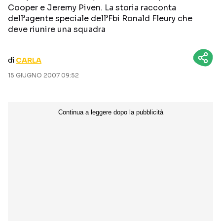
Cooper e Jeremy Piven. La storia racconta
CURIOSITÀ
BOX OFFICE
dell’agente speciale dell’Fbi Ronald Fleury che
RECENSIONI
deve riunire una squadra
di
CARLA
Seguici sui social
15 GIUGNO 2007 09:52