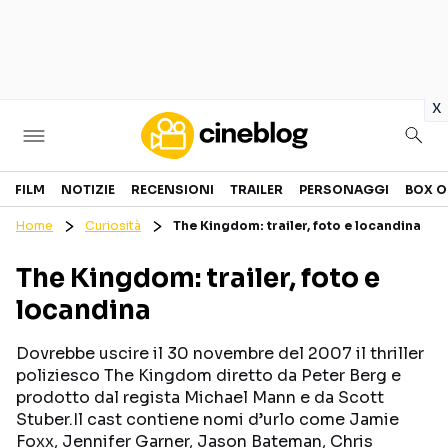
in
x
Cinema
FILM
NOTIZIE
RECENSIONI
TRAILER
PERSONAGGI
BOX O
Home
Curiosità
The Kingdom: trailer, foto e locandina
FILM
EVENTI
The Kingdom: trailer, foto e
GENERI
CANALI STREAMING
locandina
PERSONAGGI
Dovrebbe uscire il 30 novembre del 2007 il thriller
Categorie
poliziesco The Kingdom diretto da Peter Berg e
prodotto dal regista Michael Mann e da Scott
Stuber.Il cast contiene nomi d’urlo come Jamie
NOTIZIE
TRAILER
Foxx, Jennifer Garner, Jason Bateman, Chris