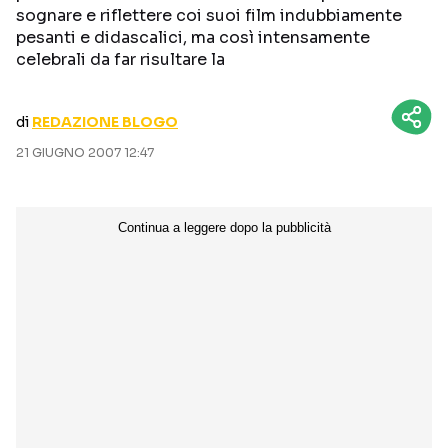
sognare e riflettere coi suoi film indubbiamente
CURIOSITÀ
BOX OFFICE
pesanti e didascalici, ma così intensamente
RECENSIONI
celebrali da far risultare la
di
REDAZIONE BLOGO
Seguici sui social
21 GIUGNO 2007 12:47