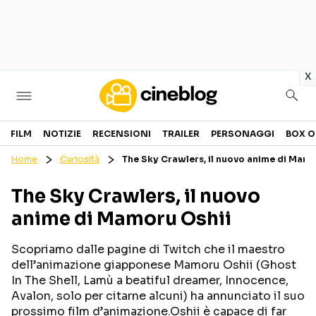
in
x
Cinema
FILM
NOTIZIE
RECENSIONI
TRAILER
PERSONAGGI
BOX O
Home
Curiosità
The Sky Crawlers, il nuovo anime di Mamo
FILM
EVENTI
The Sky Crawlers, il nuovo
GENERI
CANALI STREAMING
anime di Mamoru Oshii
PERSONAGGI
Scopriamo dalle pagine di Twitch che il maestro
Categorie
dell’animazione giapponese Mamoru Oshii (Ghost
In The Shell, Lamù a beatiful dreamer, Innocence,
Avalon, solo per citarne alcuni) ha annunciato il suo
NOTIZIE
TRAILER
prossimo film d’animazione.Oshii è capace di far