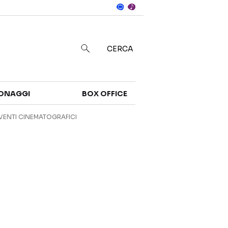
Notizie
in
CERCA
Categorie
ONAGGI
BOX OFFICE
NOTIZIE
TRAILER
VENTI CINEMATOGRAFICI
CURIOSITÀ
BOX OFFICE
RECENSIONI