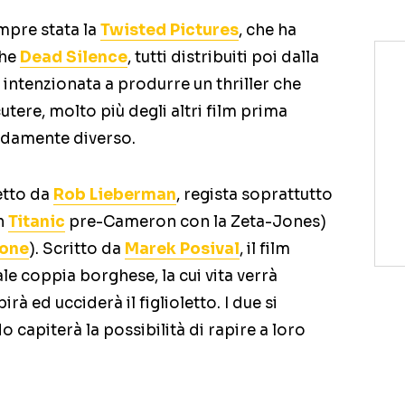
mpre stata la
Twisted Pictures
, che ha
che
Dead Silence
, tutti distribuiti poi dalla
 intenzionata a produrre un thriller che
tere, molto più degli altri film prima
ndamente diverso.
etto da
Rob Lieberman
, regista soprattutto
un
Titanic
pre-Cameron con la Zeta-Jones)
Zone
). Scritto da
Marek Posival
, il film
le coppia borghese, la cui vita verrà
rà ed ucciderà il figlioletto. I due si
 capiterà la possibilità di rapire a loro