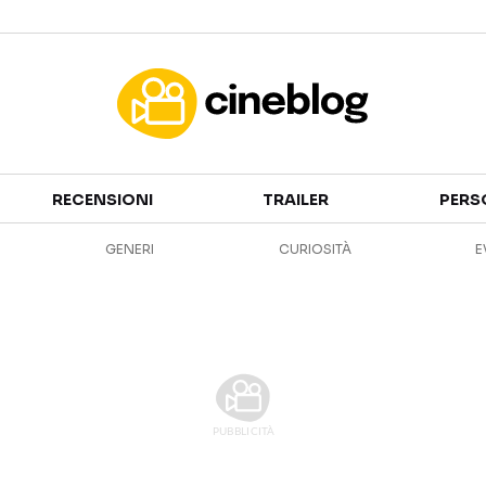
Cinema
RECENSIONI
TRAILER
PERS
FILM
EVENTI
GENERI
CURIOSITÀ
E
GENERI
CANALI STREAMING
PERSONAGGI