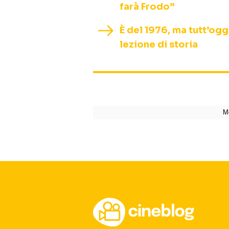
farà Frodo”
È del 1976, ma tutt’ogg
lezione di storia