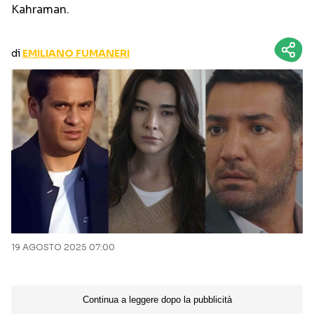
Kahraman.
CURIOSITÀ
BOX OFFICE
RECENSIONI
di
EMILIANO FUMANERI
Seguici sui social
19 AGOSTO 2025 07:00