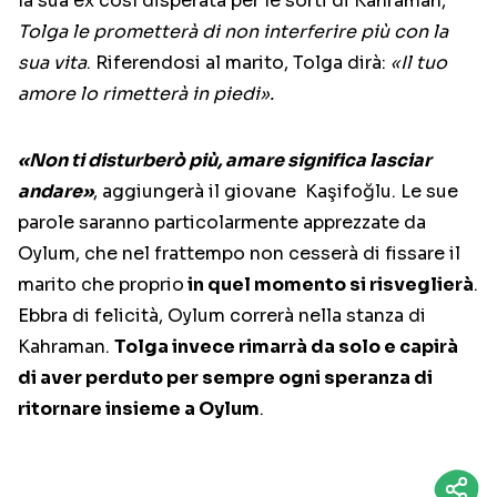
la sua ex così disperata per le sorti di Kahraman,
Tolga le prometterà di non interferire più con la
sua vita
. Riferendosi al marito, Tolga dirà:
«Il tuo
amore lo rimetterà in piedi».
«Non ti disturberò più, amare significa lasciar
andare»
, aggiungerà il giovane Kaşifoğlu. Le sue
parole saranno particolarmente apprezzate da
Oylum, che nel frattempo non cesserà di fissare il
marito che proprio
in quel momento si risveglierà
.
Ebbra di felicità, Oylum correrà nella stanza di
Kahraman.
Tolga invece rimarrà da solo e capirà
di aver perduto per sempre ogni speranza di
ritornare insieme a Oylum
.