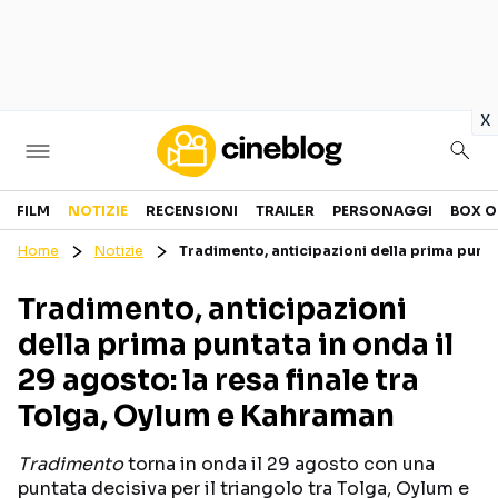
in
x
Cinema
FILM
NOTIZIE
RECENSIONI
TRAILER
PERSONAGGI
BOX O
Home
Notizie
Tradimento, anticipazioni della prima puntat
FILM
EVENTI
Tradimento, anticipazioni
GENERI
CANALI STREAMING
della prima puntata in onda il
PERSONAGGI
29 agosto: la resa finale tra
Tolga, Oylum e Kahraman
Categorie
Tradimento
torna in onda il 29 agosto con una
NOTIZIE
TRAILER
puntata decisiva per il triangolo tra Tolga, Oylum e