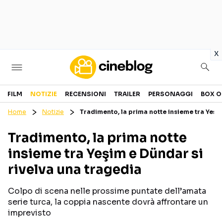
in
x
Cinema
FILM
NOTIZIE
RECENSIONI
TRAILER
PERSONAGGI
BOX O
Home
Notizie
Tradimento, la prima notte insieme tra Yeşi
FILM
EVENTI
Tradimento, la prima notte
GENERI
CANALI STREAMING
insieme tra Yeşim e Dündar si
PERSONAGGI
rivelva una tragedia
Categorie
Colpo di scena nelle prossime puntate dell’amata
serie turca, la coppia nascente dovrà affrontare un
NOTIZIE
TRAILER
imprevisto