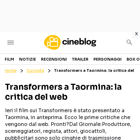
in
x
Cinema
FILM
NOTIZIE
RECENSIONI
TRAILER
PERSONAGGI
BOX O
Home
Curiosità
Transformers a Taormina: la critica del w
FILM
EVENTI
Transformers a Taormina: la
GENERI
CANALI STREAMING
critica del web
PERSONAGGI
Ieri il film sui Transformers è stato presentato a
Categorie
Taormina, in anteprima. Ecco le prime critiche che
vengono dal web. Pronti?Dal Giornale:Produttore,
sceneggiatori, regista, attori, giocattoli,
NOTIZIE
TRAILER
pubblicitari sono solo cinghie di trasmissione