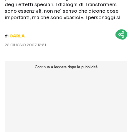
degli effetti speciali. I dialoghi di Transformers
CURIOSITÀ
BOX OFFICE
sono essenziali, non nel senso che dicono cose
RECENSIONI
importanti, ma che sono «basici». I personaggi si
di
CARLA
Seguici sui social
22 GIUGNO 2007 12:51