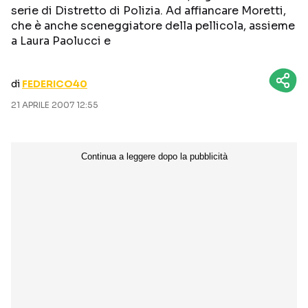
serie di Distretto di Polizia. Ad affiancare Moretti,
CURIOSITÀ
BOX OFFICE
che è anche sceneggiatore della pellicola, assieme
RECENSIONI
a Laura Paolucci e
di
FEDERICO40
Seguici sui social
21 APRILE 2007 12:55