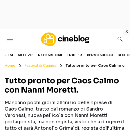
in
x
Cinema
FILM
NOTIZIE
RECENSIONI
TRAILER
PERSONAGGI
BOX O
Home
Festival di Cannes
Tutto pronto per Caos Calmo con 
FILM
EVENTI
Tutto pronto per Caos Calmo
GENERI
CANALI STREAMING
con Nanni Moretti.
PERSONAGGI
Mancano pochi giorni all’inizio delle riprese di
Categorie
Caos Calmo, tratto dal romanzo di Sandro
Veronesi, nuova pellicola con Nanni Moretti
protagonista, ma non regista, visto che a dirigere il
NOTIZIE
TRAILER
tutto ci sarà Antonello Grimaldi, regista dell’ultima