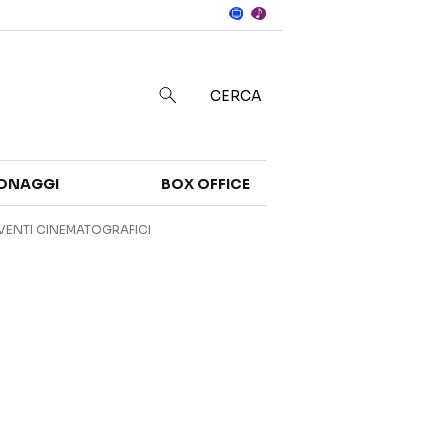
Notizie
in
CERCA
Categorie
ONAGGI
BOX OFFICE
NOTIZIE
TRAILER
VENTI CINEMATOGRAFICI
CURIOSITÀ
BOX OFFICE
RECENSIONI