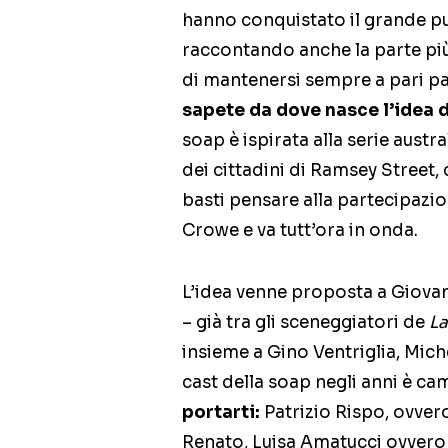
hanno conquistato il grande pub
raccontando anche la parte più
di mantenersi sempre a pari pas
sapete da dove nasce l’idea 
soap è ispirata alla serie aust
dei cittadini di Ramsey Street,
basti pensare alla partecipazi
Crowe e va tutt’ora in onda.
L’idea venne proposta a Giova
– già tra gli sceneggiatori de
La
insieme a Gino Ventriglia, Mic
cast della soap negli anni è ca
portarti:
Patrizio Rispo, ovver
Renato, Luisa Amatucci ovvero 