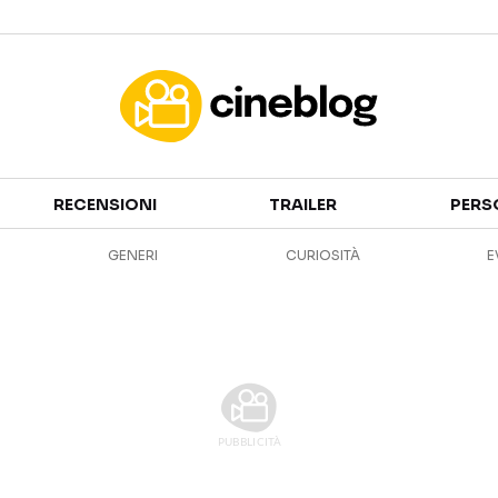
Cinema
RECENSIONI
TRAILER
PERS
FILM
EVENTI
GENERI
CURIOSITÀ
E
GENERI
CANALI STREAMING
PERSONAGGI