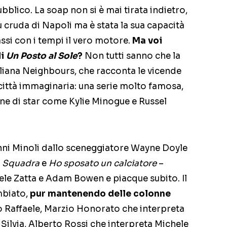
blico. La soap non si è mai tirata indietro,
 cruda di Napoli ma è stata la sua capacità
si con i tempi il vero motore.
Ma voi
di
Un Posto al Sole
?
Non tutti sanno che la
raliana Neighbours, che racconta le vicende
 città immaginaria: una serie molto famosa,
one di star come Kylie Minogue e Russel
nni Minoli dallo sceneggiatore Wayne Doyle
 Squadra
e
Ho sposato un calciatore
–
hele Zatta e Adam Bowen e piacque subito. Il
mbiato,
pur mantenendo delle colonne
o Raffaele, Marzio Honorato che interpreta
Silvia, Alberto Rossi che interpreta Michele