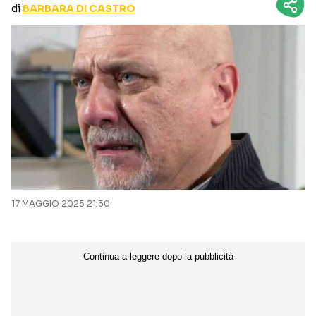
di
BARBARA DI CASTRO
CURIOSITÀ
BOX OFFICE
RECENSIONI
Seguici sui social
17 MAGGIO 2025 21:30