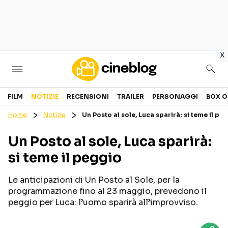
in
x
Cinema
FILM
NOTIZIE
RECENSIONI
TRAILER
PERSONAGGI
BOX O
Home
Notizie
Un Posto al sole, Luca sparirà: si teme il pe
FILM
EVENTI
Un Posto al sole, Luca sparirà:
GENERI
CANALI STREAMING
si teme il peggio
PERSONAGGI
Le anticipazioni di Un Posto al Sole, per la
Categorie
programmazione fino al 23 maggio, prevedono il
peggio per Luca: l’uomo sparirà all’improvviso.
NOTIZIE
TRAILER