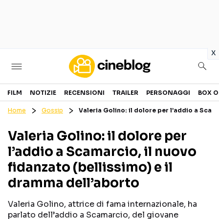
in
x
Cinema
FILM
NOTIZIE
RECENSIONI
TRAILER
PERSONAGGI
BOX O
Home
Gossip
Valeria Golino: il dolore per l’addio a Scam
FILM
EVENTI
Valeria Golino: il dolore per
GENERI
CANALI STREAMING
l’addio a Scamarcio, il nuovo
PERSONAGGI
fidanzato (bellissimo) e il
dramma dell’aborto
Categorie
Valeria Golino, attrice di fama internazionale, ha
NOTIZIE
TRAILER
parlato dell’addio a Scamarcio, del giovane