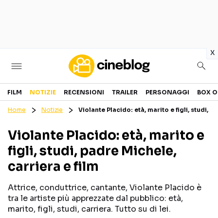
in
x
Cinema
FILM
NOTIZIE
RECENSIONI
TRAILER
PERSONAGGI
BOX O
Home
Notizie
Violante Placido: età, marito e figli, studi, p
FILM
EVENTI
Violante Placido: età, marito e
GENERI
CANALI STREAMING
figli, studi, padre Michele,
PERSONAGGI
carriera e film
Categorie
Attrice, conduttrice, cantante, Violante Placido è
tra le artiste più apprezzate dal pubblico: età,
NOTIZIE
TRAILER
marito, figli, studi, carriera. Tutto su di lei.