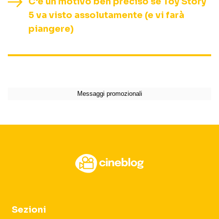
C’è un motivo ben preciso se Toy Story
5 va visto assolutamente (e vi farà
piangere)
Sezioni