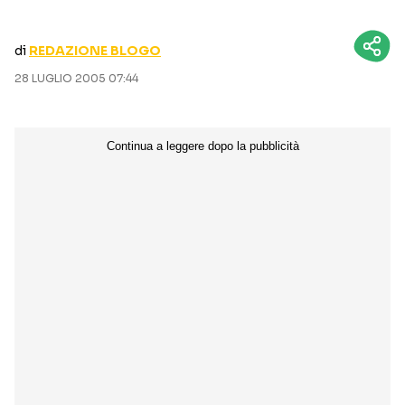
CURIOSITÀ
BOX OFFICE
RECENSIONI
di
REDAZIONE BLOGO
28 LUGLIO 2005 07:44
Seguici sui social