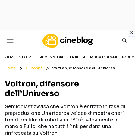
in
x
Cinema
FILM
NOTIZIE
RECENSIONI
TRAILER
PERSONAGGI
BOX O
Home
Curiosità
Voltron, difensore dell’Universo
FILM
EVENTI
Voltron, difensore
GENERI
CANALI STREAMING
dell’Universo
PERSONAGGI
Semioclast avvisa che Voltron è entrato in fase di
Categorie
preproduzione.Una ricerca veloce dimostra che il
trend dei film di robot anni ’80 è saldamente in
mano a Fullo, che ha tutti i link per darsi una
NOTIZIE
TRAILER
rinfrescata su Voltron.