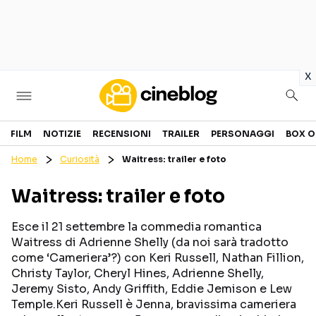
in
x
Cinema
FILM
NOTIZIE
RECENSIONI
TRAILER
PERSONAGGI
BOX O
Home
Curiosità
Waitress: trailer e foto
FILM
EVENTI
Waitress: trailer e foto
GENERI
CANALI STREAMING
PERSONAGGI
Esce il 21 settembre la commedia romantica
Waitress di Adrienne Shelly (da noi sarà tradotto
come ‘Cameriera’?) con Keri Russell, Nathan Fillion,
Categorie
Christy Taylor, Cheryl Hines, Adrienne Shelly,
Jeremy Sisto, Andy Griffith, Eddie Jemison e Lew
NOTIZIE
TRAILER
Temple.Keri Russell è Jenna, bravissima cameriera