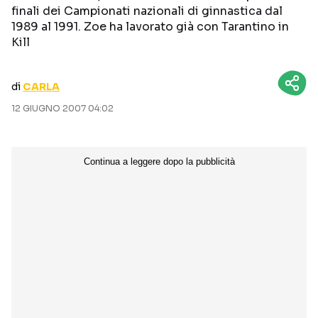
finali dei Campionati nazionali di ginnastica dal
CURIOSITÀ
BOX OFFICE
1989 al 1991. Zoe ha lavorato già con Tarantino in
RECENSIONI
Kill
di
CARLA
Seguici sui social
12 GIUGNO 2007 04:02