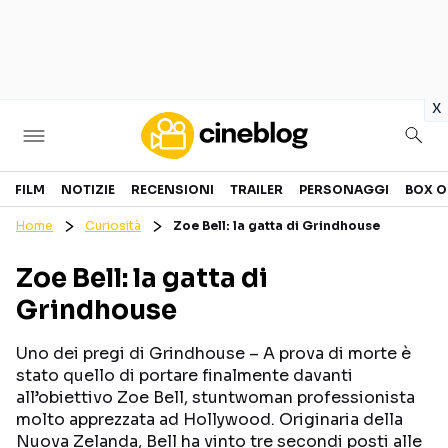
in
x
Cinema
FILM
NOTIZIE
RECENSIONI
TRAILER
PERSONAGGI
BOX O
Home
Curiosità
Zoe Bell: la gatta di Grindhouse
FILM
EVENTI
Zoe Bell: la gatta di
GENERI
CANALI STREAMING
Grindhouse
PERSONAGGI
Uno dei pregi di Grindhouse – A prova di morte è
Categorie
stato quello di portare finalmente davanti
all’obiettivo Zoe Bell, stuntwoman professionista
molto apprezzata ad Hollywood. Originaria della
NOTIZIE
TRAILER
Nuova Zelanda, Bell ha vinto tre secondi posti alle