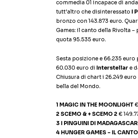
commedia 01 incapace di andare
tutt’altro che disinteressato
I 
bronzo con 143.873 euro. Quar
Games: il canto della Rivolta – 
quota 95.535 euro.
Sesta posizione e 66.235 euro 
60.030 euro di
Interstellar
e d
Chiusura di chart i 26.249 euro
bella del Mondo.
1 MAGIC IN THE MOONLIGHT
€
2 SCEMO & + SCEMO 2
€ 149.7
3 I PINGUINI DI MADAGASCA
4 HUNGER GAMES – IL CANTO 