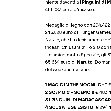
niente davanti a
I Pinguini di
461.083 euro d’incasso.
Medaglia di legno con 294.422
246.828 euro di Hunger Games 3
Natale, che ha decisamente delus
incassi. Chiusura di Top10 con i 
Un amico molto Speciale, gli 87
65.654 euro di
Naruto
. Domani
del weekend italiano.
1 MAGIC IN THE MOONLIGHT
€
2 SCEMO & + SCEMO 2
€ 483.4
3 I PINGUINI DI MADAGASCAR
4 SCUSATE SE ESISTO!
€ 294.4