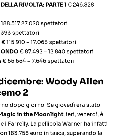
DELLA RIVOLTA: PARTE 1
€ 246.828 –
 188.517 27.020 spettatori
.393 spettatori
E
€ 115.910 – 17.063 spettatori
 MONDO
€ 87.492 – 12.840 spettatori
A
€ 65.654 – 7.646 spettatori
5 dicembre: Woody Allen
cemo 2
rno dopo giorno. Se giovedì era stato
agic in the Moonlight
, ieri, venerdì, è
i Farrelly. La pellicola Warner ha infatti
con 183.758 euro in tasca, superando la