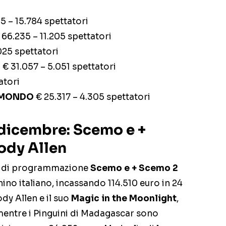
5 – 15.784 spettatori
66.235 – 11.205 spettatori
025 spettatori
E
€ 31.057 – 5.051 spettatori
atori
L MONDO
€ 25.317 – 4.305 spettatori
4 dicembre: Scemo e +
ody Allen
no di programmazione
Scemo e + Scemo 2
hino italiano, incassando 114.510 euro in 24
dy Allen e il suo
Magic in the Moonlight
,
mentre i Pinguini di Madagascar sono