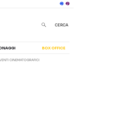
Notizie
in
CERCA
Categorie
ONAGGI
BOX OFFICE
NOTIZIE
TRAILER
VENTI CINEMATOGRAFICI
CURIOSITÀ
BOX OFFICE
RECENSIONI