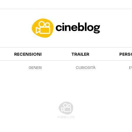
Cinema
RECENSIONI
TRAILER
PERS
FILM
EVENTI
GENERI
CURIOSITÀ
E
GENERI
CANALI STREAMING
PERSONAGGI