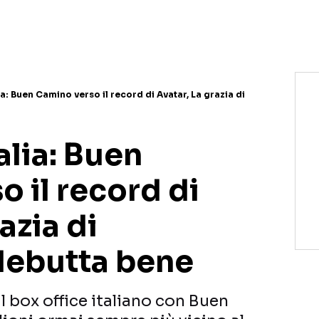
lia: Buen Camino verso il record di Avatar, La grazia di
alia: Buen
 il record di
azia di
debutta bene
al box office italiano con Buen