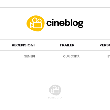
Cinema
RECENSIONI
TRAILER
PERS
FILM
EVENTI
GENERI
CURIOSITÀ
E
GENERI
CANALI STREAMING
PERSONAGGI