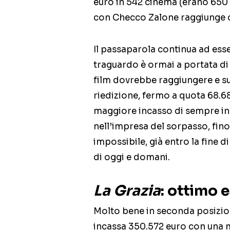
euro in 542 cinema (erano 650 u
con Checco Zalone raggiunge co
Il passaparola continua ad esse
traguardo è ormai a portata d
film dovrebbe raggiungere e su
riedizione, fermo a quota 68.68
maggiore incasso di sempre in 
nell’impresa del sorpasso, fin
impossibile, già entro la fine 
di oggi e domani.
La Grazia
: ottimo 
Molto bene in seconda posizi
incassa 350.572 euro con una m