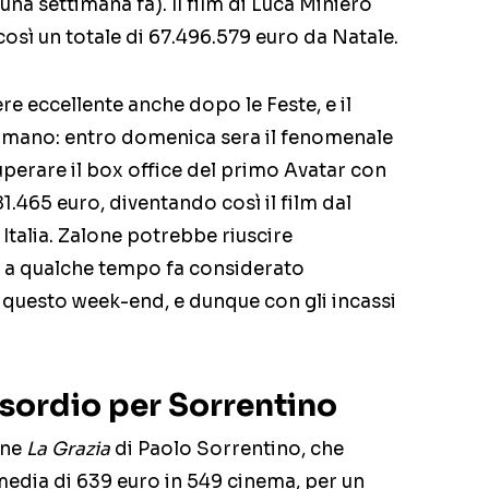
na settimana fa). Il film di Luca Miniero
sì un totale di 67.496.579 euro da Natale.
re eccellente anche dopo le Feste, e il
i mano: entro domenica sera il fenomenale
perare il box office del primo Avatar con
1.465 euro, diventando così il film dal
Italia. Zalone potrebbe riuscire
o a qualche tempo fa considerato
di questo week-end, e dunque con gli incassi
esordio per Sorrentino
one
La Grazia
di Paolo Sorrentino, che
edia di 639 euro in 549 cinema, per un