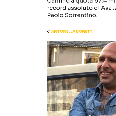
Camino a quota 67,4 mil
record assoluto di Avata
Paolo Sorrentino.
di
ANTONELLA BONETTI