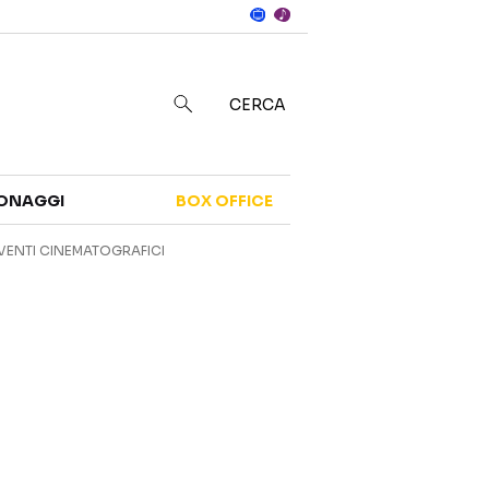
Notizie
in
CERCA
Categorie
ONAGGI
BOX OFFICE
NOTIZIE
TRAILER
VENTI CINEMATOGRAFICI
CURIOSITÀ
BOX OFFICE
RECENSIONI