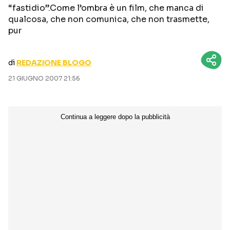
“fastidio”.Come l’ombra è un film, che manca di
CURIOSITÀ
BOX OFFICE
qualcosa, che non comunica, che non trasmette,
RECENSIONI
pur
di
REDAZIONE BLOGO
Seguici sui social
21 GIUGNO 2007 21:56