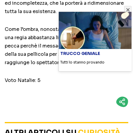
ed incompletezza, che la porterà a ridimensionare
tutta la sua esistenza.
Come l’ombra, nonostante la “bontà” del tema, e
una regia abbastanza lineare (pur non noiosa),
pecca perchè il messaggio nascosto all’interno
TRUCCO GENIALE
della sua pellicola per svariati motivi non
raggiunge lo spettatore. Un peccato.
Tutti lo stanno provando
Voto Natalie: 5
ALTRI ARTICOLI SU
CURIOSITÀ