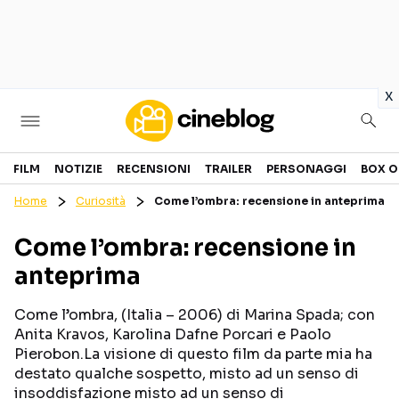
in
x
Cinema
FILM
NOTIZIE
RECENSIONI
TRAILER
PERSONAGGI
BOX O
Home
Curiosità
Come l’ombra: recensione in anteprima
FILM
EVENTI
Come l’ombra: recensione in
GENERI
CANALI STREAMING
anteprima
PERSONAGGI
Come l’ombra, (Italia – 2006) di Marina Spada; con
Categorie
Anita Kravos, Karolina Dafne Porcari e Paolo
Pierobon.La visione di questo film da parte mia ha
destato qualche sospetto, misto ad un senso di
NOTIZIE
TRAILER
insoddisfazione misto ad un senso di