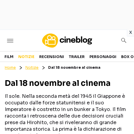
in
x
Cinema
FILM
NOTIZIE
RECENSIONI
TRAILER
PERSONAGGI
BOX O
Home
Notizie
Dal 18 novembre al cinema
FILM
EVENTI
Dal 18 novembre al cinema
GENERI
CANALI STREAMING
PERSONAGGI
Il sole. Nella seconda metà del 1945 il Giappone è
occupato dalle forze statunitensi e il suo
Imperatore è costretto in un bunker a Tokyo. Il film
Categorie
racconta i retroscena delle due decisioni cruciali
prese da Hirohito, che si riveleranno di grande
NOTIZIE
TRAILER
importanza storica. La prima è la dichiarazione di