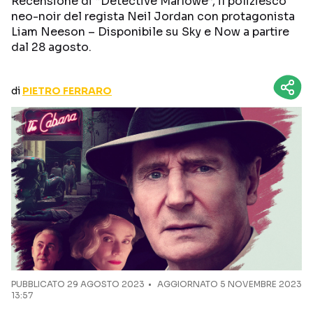
Recensione di “Detective Marlowe”, il poliziesco
CURIOSITÀ
BOX OFFICE
neo-noir del regista Neil Jordan con protagonista
Liam Neeson – Disponibile su Sky e Now a partire
RECENSIONI
dal 28 agosto.
di
PIETRO FERRARO
Seguici sui social
PUBBLICATO
29 AGOSTO 2023
AGGIORNATO 5 NOVEMBRE 2023
13:57