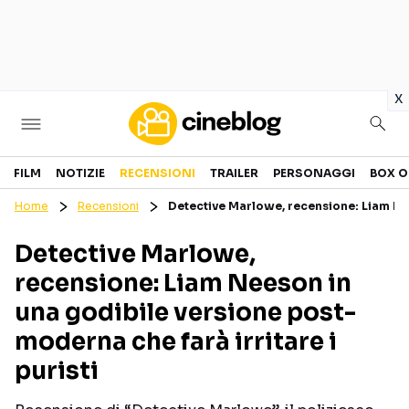
in
x
Cinema
FILM
NOTIZIE
RECENSIONI
TRAILER
PERSONAGGI
BOX O
Home
Recensioni
Detective Marlowe, recensione: Liam Nee
FILM
EVENTI
Detective Marlowe,
GENERI
CANALI STREAMING
recensione: Liam Neeson in
PERSONAGGI
una godibile versione post-
moderna che farà irritare i
Categorie
puristi
NOTIZIE
TRAILER