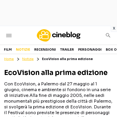
in
x
Cinema
FILM
NOTIZIE
RECENSIONI
TRAILER
PERSONAGGI
BOX O
Home
Notizie
EcoVision alla prima edizione
FILM
EVENTI
EcoVision alla prima edizione
GENERI
CANALI STREAMING
PERSONAGGI
Con EcoVision, a Palermo dal 27 maggio al 1
giugno, cinema e ambiente si fondono in una serie
di iniziative.Alla fine di maggio 2005, nelle sedi
Categorie
monumentali più prestigiose della città di Palermo,
si svolgerà la prima edizione di EcoVision. Durante
NOTIZIE
TRAILER
il Festival sono previste le presenze di personaggi