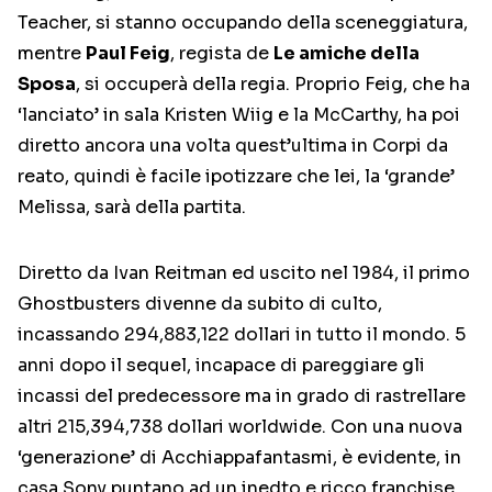
Teacher, si stanno occupando della sceneggiatura,
mentre
Paul Feig
, regista de
Le amiche della
Sposa
, si occuperà della regia. Proprio Feig, che ha
‘lanciato’ in sala Kristen Wiig e la McCarthy, ha poi
diretto ancora una volta quest’ultima in Corpi da
reato, quindi è facile ipotizzare che lei, la ‘grande’
Melissa, sarà della partita.
Diretto da Ivan Reitman ed uscito nel 1984, il primo
Ghostbusters divenne da subito di culto,
incassando 294,883,122 dollari in tutto il mondo. 5
anni dopo il sequel, incapace di pareggiare gli
incassi del predecessore ma in grado di rastrellare
altri 215,394,738 dollari worldwide. Con una nuova
‘generazione’ di Acchiappafantasmi, è evidente, in
casa Sony puntano ad un inedto e ricco franchise.