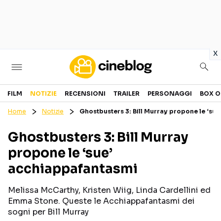
in
x
Cinema
FILM
NOTIZIE
RECENSIONI
TRAILER
PERSONAGGI
BOX O
Home
Notizie
Ghostbusters 3: Bill Murray propone le ‘su
FILM
EVENTI
Ghostbusters 3: Bill Murray
GENERI
CANALI STREAMING
propone le ‘sue’
PERSONAGGI
acchiappafantasmi
Categorie
Melissa McCarthy, Kristen Wiig, Linda Cardellini ed
Emma Stone. Queste le Acchiappafantasmi dei
NOTIZIE
TRAILER
sogni per Bill Murray