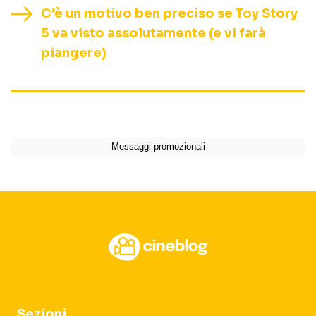
C’è un motivo ben preciso se Toy Story
5 va visto assolutamente (e vi farà
piangere)
Sezioni