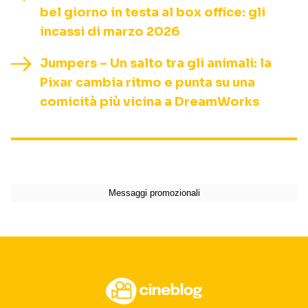
bel giorno in testa al box office: gli
incassi di marzo 2026
Jumpers – Un salto tra gli animali: la
Pixar cambia ritmo e punta su una
comicità più vicina a DreamWorks