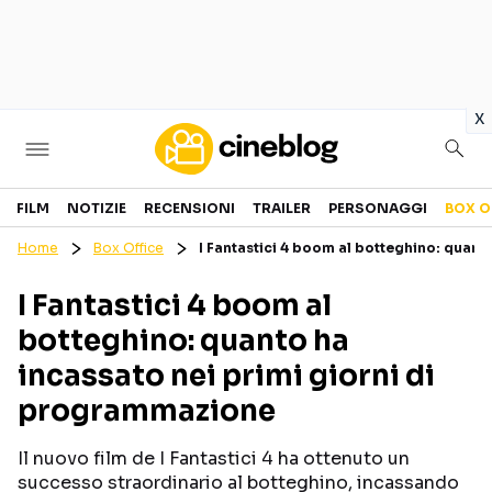
in
x
Cinema
FILM
NOTIZIE
RECENSIONI
TRAILER
PERSONAGGI
BOX O
Home
Box Office
I Fantastici 4 boom al botteghino: quant
FILM
EVENTI
I Fantastici 4 boom al
GENERI
CANALI STREAMING
botteghino: quanto ha
PERSONAGGI
incassato nei primi giorni di
programmazione
Categorie
Il nuovo film de I Fantastici 4 ha ottenuto un
NOTIZIE
TRAILER
successo straordinario al botteghino, incassando