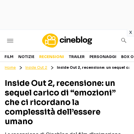
in
x
Cinema
FILM
NOTIZIE
RECENSIONI
TRAILER
PERSONAGGI
BOX O
Home
Inside Out 2
Inside Out 2, recensione: un sequel car
FILM
EVENTI
Inside Out 2, recensione: un
GENERI
CANALI STREAMING
sequel carico di “emozioni”
PERSONAGGI
che ci ricordano la
complessità dell’essere
Categorie
umano
NOTIZIE
TRAILER