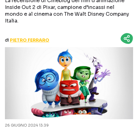
La recensione di Cineblog del film d’animazione
CURIOSITÀ
BOX OFFICE
Inside Out 2 di Pixar, campione d’incassi nel
mondo e al cinema con The Walt Disney Company
RECENSIONI
Italia.
di
PIETRO FERRARO
Seguici sui social
26 GIUGNO 2024 13:39