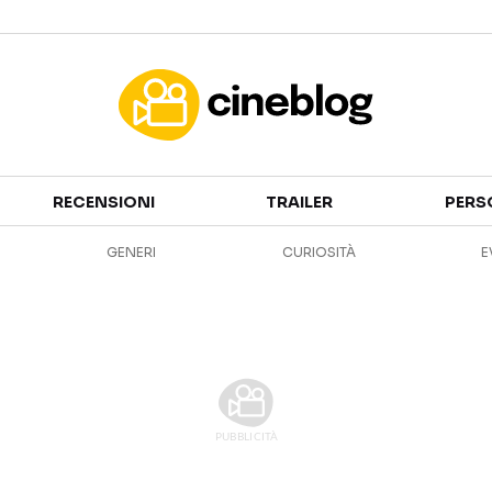
Cinema
RECENSIONI
TRAILER
PERS
FILM
EVENTI
GENERI
CURIOSITÀ
E
GENERI
CANALI STREAMING
PERSONAGGI