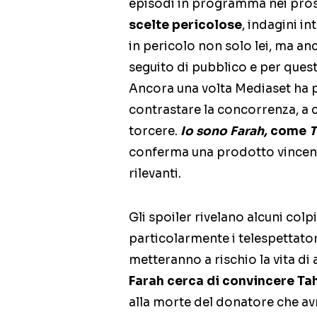
episodi in programma nei pros
scelte pericolose
, indagini in
in pericolo non solo lei, ma anc
seguito di pubblico e per ques
Ancora una volta Mediaset ha p
contrastare la concorrenza, a c
torcere.
Io sono Farah,
come
T
conferma una prodotto vincent
rilevanti.
Gli spoiler rivelano alcuni col
particolarmente i telespettator
metteranno a rischio la vita di
Farah cerca di convincere Tah
alla morte del donatore che av