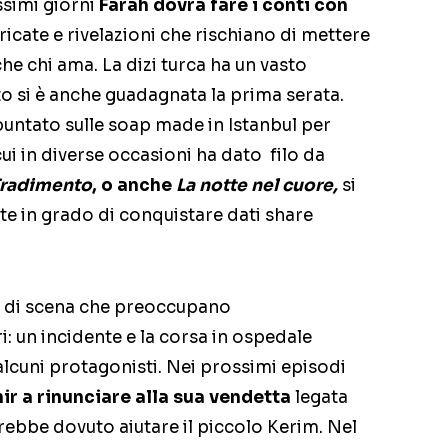
simi giorni
Farah dovrà fare i conti con
tricate e rivelazioni che rischiano di mettere
he chi ama. La dizi turca ha un vasto
to si è anche guadagnata la prima serata.
untato sulle soap made in Istanbul per
ui in diverse occasioni ha dato filo da
radimento
, o anche
La notte nel cuore,
si
e in grado di conquistare dati share
pi di scena che preoccupano
i: un incidente e la corsa in ospedale
 alcuni protagonisti. Nei prossimi episodi
ir a rinunciare alla sua vendetta
legata
rebbe dovuto aiutare il piccolo Kerim. Nel