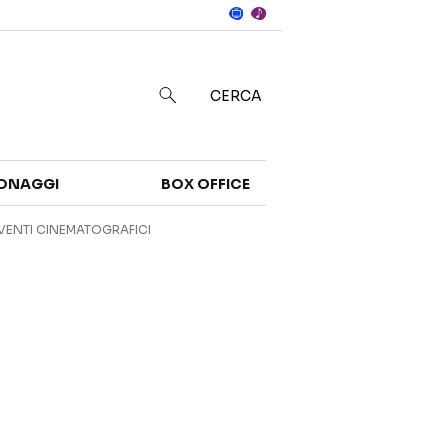
Notizie
in
CERCA
Categorie
ONAGGI
BOX OFFICE
NOTIZIE
TRAILER
VENTI CINEMATOGRAFICI
CURIOSITÀ
BOX OFFICE
RECENSIONI