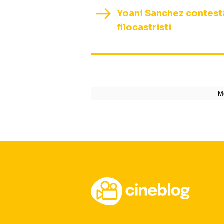
Yoani Sanchez contestat
filocastristi