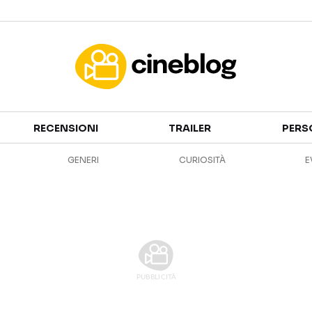
Cinema
RECENSIONI
TRAILER
PERS
FILM
EVENTI
GENERI
CURIOSITÀ
E
GENERI
CANALI STREAMING
PERSONAGGI