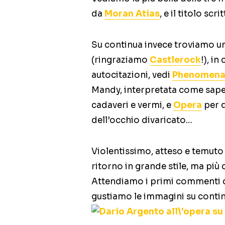
da
Moran Atias
, e il titolo s
Su continua invece troviamo una
(ringraziamo
Castlerock
!), i
autocitazioni, vedi
Phenomen
Mandy, interpretata come sap
cadaveri e vermi, e
Opera
per q
dell’occhio divaricato…
Violentissimo, atteso e temuto i
ritorno in grande stile, ma più 
Attendiamo i primi commenti da
gustiamo le immagini su conti