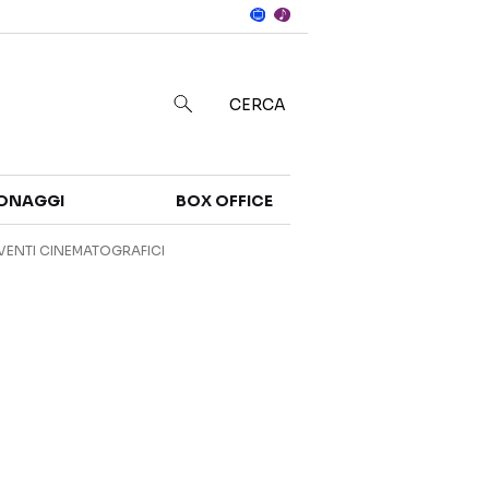
Notizie
in
CERCA
Categorie
ONAGGI
BOX OFFICE
NOTIZIE
TRAILER
VENTI CINEMATOGRAFICI
CURIOSITÀ
BOX OFFICE
RECENSIONI