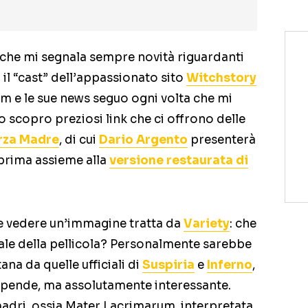
, che mi segnala sempre novità riguardanti
 il “cast” dell’appassionato sito
Witchstory
m e le sue news seguo ogni volta che mi
o scopro preziosi link che ci offrono delle
rza Madre
, di cui
Dario Argento
presenterà
eprima assieme alla
versione restaurata di
te vedere un’immagine tratta da
Variety
: che
ciale della pellicola? Personalmente sarebbe
ana da quelle ufficiali di
Suspiria
e
Inferno
,
pende, ma assolutamente interessante.
madri, ossia Mater Lacrimarum, interpretata