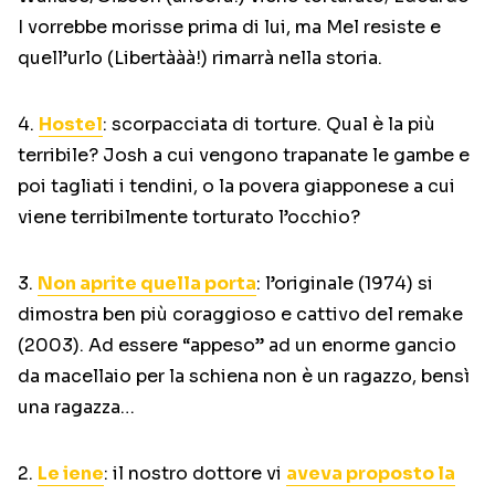
I vorrebbe morisse prima di lui, ma Mel resiste e
quell’urlo (Libertààà!) rimarrà nella storia.
4.
Hostel
: scorpacciata di torture. Qual è la più
terribile? Josh a cui vengono trapanate le gambe e
poi tagliati i tendini, o la povera giapponese a cui
viene terribilmente torturato l’occhio?
3.
Non aprite quella porta
: l’originale (1974) si
dimostra ben più coraggioso e cattivo del remake
(2003). Ad essere “appeso” ad un enorme gancio
da macellaio per la schiena non è un ragazzo, bensì
una ragazza…
2.
Le iene
: il nostro dottore vi
aveva proposto la