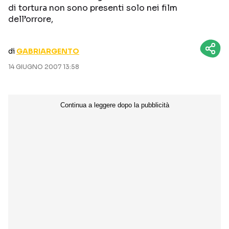
di tortura non sono presenti solo nei film
CURIOSITÀ
BOX OFFICE
dell’orrore,
RECENSIONI
di
GABRIARGENTO
14 GIUGNO 2007 13:58
Seguici sui social