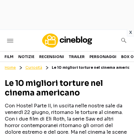
in
x
Cinema
FILM
NOTIZIE
RECENSIONI
TRAILER
PERSONAGGI
BOX O
Home
Curiosità
Le 10 migliori torture nel cinema america
FILM
EVENTI
Le 10 migliori torture nel
GENERI
CANALI STREAMING
cinema americano
PERSONAGGI
Con Hostel Parte II, in uscita nelle nostre sale da
Categorie
venerdì 22 giugno, ritornano le torture al cinema.
Con i due film di Eli Roth, la serie Saw ed altri
horror contemporanei ritornano gli orrori del
NOTIZIE
TRAILER
dolore estremo e del gore. Ma nel cinema le scene