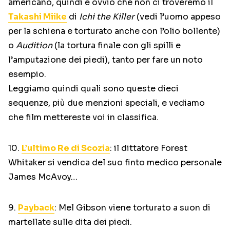
americano, quindi è ovvio che non ci troveremo il
Takashi Miike
di
Ichi the Killer
(vedi l’uomo appeso
per la schiena e torturato anche con l’olio bollente)
o
Audition
(la tortura finale con gli spilli e
l’amputazione dei piedi), tanto per fare un noto
esempio.
Leggiamo quindi quali sono queste dieci
sequenze, più due menzioni speciali, e vediamo
che film mettereste voi in classifica.
10.
L’ultimo Re di Scozia
: il dittatore Forest
Whitaker si vendica del suo finto medico personale
James McAvoy…
9.
Payback
: Mel Gibson viene torturato a suon di
martellate sulle dita dei piedi.