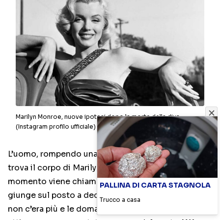
Marilyn Monroe, nuove ipotesi dopo la morte della diva
(Instagram profilo ufficiale) – Cineblog
L’uomo, rompendo una finestra, entra nella stanza e
trova il corpo di Marilyn Monroe senza vita. In quel
momento viene chiamato Hyman Engelberg che
PALLINA DI CARTA STAGNOLA
giunge sul posto a decesso avvenuto. La diva già
Trucco a casa
non c’era più e le domande a cui rispondere, in un