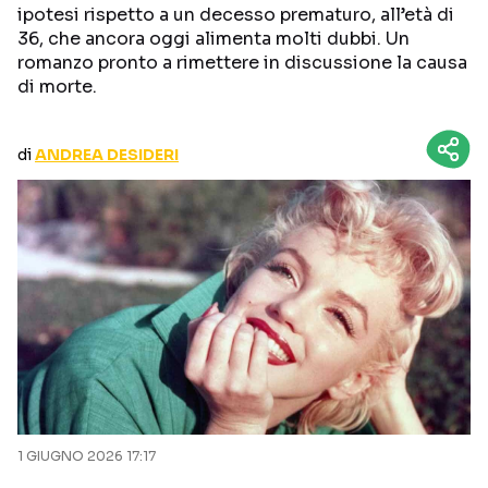
ipotesi rispetto a un decesso prematuro, all’età di
CURIOSITÀ
BOX OFFICE
36, che ancora oggi alimenta molti dubbi. Un
RECENSIONI
romanzo pronto a rimettere in discussione la causa
di morte.
Seguici sui social
di
ANDREA DESIDERI
1 GIUGNO 2026 17:17