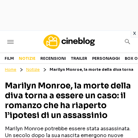
in
x
Cinema
FILM
NOTIZIE
RECENSIONI
TRAILER
PERSONAGGI
BOX O
Home
Notizie
Marilyn Monroe, la morte della diva torna a 
FILM
EVENTI
Marilyn Monroe, la morte della
GENERI
CANALI STREAMING
diva torna a essere un caso: il
PERSONAGGI
romanzo che ha riaperto
l’ipotesi di un assassinio
Categorie
Marilyn Monroe potrebbe essere stata assassinata.
NOTIZIE
TRAILER
Un secolo dopo la sua nascita emergono nuove