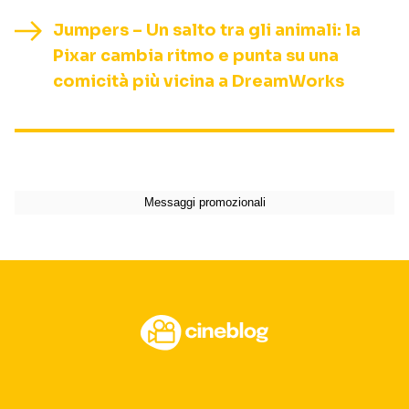
Jumpers – Un salto tra gli animali: la
Pixar cambia ritmo e punta su una
comicità più vicina a DreamWorks