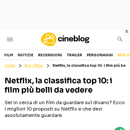
in
x
Cinema
FILM
NOTIZIE
RECENSIONI
TRAILER
PERSONAGGI
BOX O
Home
Box Office
Netflix, la classifica top 10: i film più bel
FILM
EVENTI
Netflix, la classifica top 10: i
GENERI
CANALI STREAMING
film più belli da vedere
PERSONAGGI
Sei in cerca di un film da guardare sul divano? Ecco
Categorie
i migliori 10 proposti su Netflix e che devi
assolutamente guardare.
NOTIZIE
TRAILER