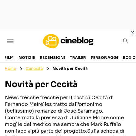
in
x
Cinema
FILM
NOTIZIE
RECENSIONI
TRAILER
PERSONAGGI
BOX O
Home
Curiosità
Novità per Cecità
FILM
EVENTI
Novità per Cecità
GENERI
CANALI STREAMING
PERSONAGGI
News fresche fresche per il cast di Cecità di
Fernando Meirelles tratto dall’omonimo
(bellissimo) romanzo di José Saramago.
Categorie
Confermata la presenza di Julianne Moore come
moglie del medico ma sembra che Mark Ruffalo
NOTIZIE
TRAILER
non faccia più parte del progetto.Sulla scheda di