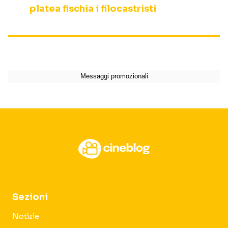
platea fischia i filocastristi
Sezioni
Notizie