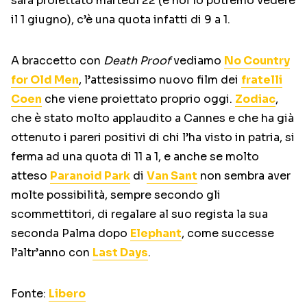
sarà proiettato martedì 22 (e noi lo potremo vedere
il 1 giugno), c’è una quota infatti di 9 a 1.
A braccetto con
Death Proof
vediamo
No Country
for Old Men
, l’attesissimo nuovo film dei
fratelli
Coen
che viene proiettato proprio oggi.
Zodiac
,
che è stato molto applaudito a Cannes e che ha già
ottenuto i pareri positivi di chi l’ha visto in patria, si
ferma ad una quota di 11 a 1, e anche se molto
atteso
Paranoid Park
di
Van Sant
non sembra aver
molte possibilità, sempre secondo gli
scommettitori, di regalare al suo regista la sua
seconda Palma dopo
Elephant
, come successe
l’altr’anno con
Last Days
.
Fonte:
Libero