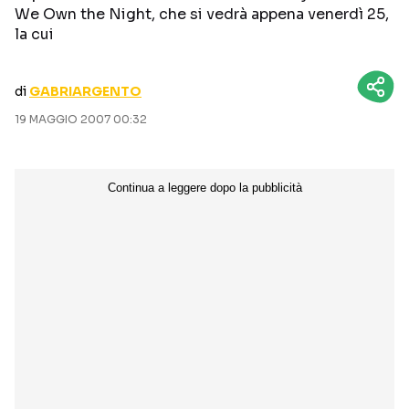
We Own the Night, che si vedrà appena venerdì 25,
CURIOSITÀ
BOX OFFICE
la cui
RECENSIONI
di
GABRIARGENTO
19 MAGGIO 2007 00:32
Seguici sui social