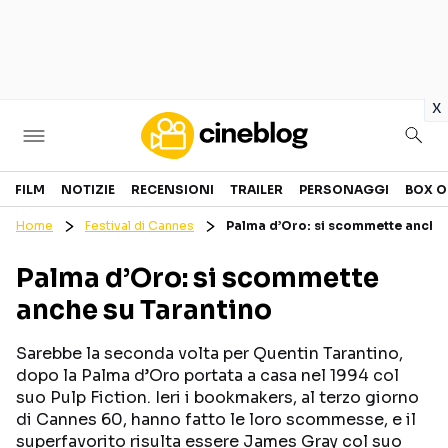
in
x
Cinema
FILM
NOTIZIE
RECENSIONI
TRAILER
PERSONAGGI
BOX O
Home
Festival di Cannes
Palma d’Oro: si scommette anche 
FILM
EVENTI
Palma d’Oro: si scommette
GENERI
CANALI STREAMING
anche su Tarantino
PERSONAGGI
Sarebbe la seconda volta per Quentin Tarantino,
Categorie
dopo la Palma d’Oro portata a casa nel 1994 col
suo Pulp Fiction. Ieri i bookmakers, al terzo giorno
di Cannes 60, hanno fatto le loro scommesse, e il
NOTIZIE
TRAILER
superfavorito risulta essere James Gray col suo