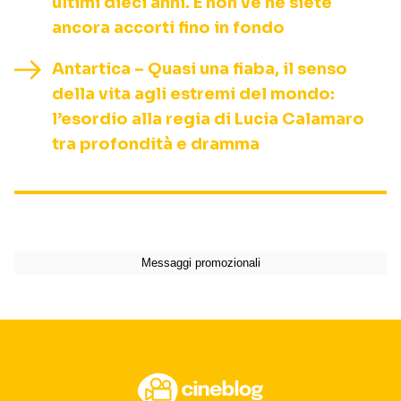
ultimi dieci anni. E non ve ne siete
ancora accorti fino in fondo
Antartica – Quasi una fiaba, il senso
della vita agli estremi del mondo:
l’esordio alla regia di Lucia Calamaro
tra profondità e dramma