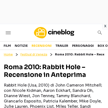
in
x
Cinema
FILM
NOTIZIE
RECENSIONI
TRAILER
PERSONAGGI
BOX O
Home
Festival di Venezia
Roma 2010: Rabbit Hole – Recens
FILM
EVENTI
Roma 2010: Rabbit Hole –
GENERI
CANALI STREAMING
Recensione in Anteprima
PERSONAGGI
Rabbit Hole (Usa, 2010) di John Cameron Mitchell;
Categorie
con Nicole Kidman, Aaron Eckhart, Sandra Oh,
Dianne Wiest, Jon Tenney, Tammy Blanchard,
Giancarlo Esposito, Patricia Kalember, Mike Doyle,
NOTIZIE
TRAILER
Julie Lauren, Phoenix List, Miles Teller, Sandi