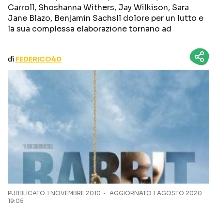
Carroll, Shoshanna Withers, Jay Wilkison, Sara
CURIOSITÀ
BOX OFFICE
Jane Blazo, Benjamin SachsIl dolore per un lutto e
RECENSIONI
la sua complessa elaborazione tornano ad
di
FEDERICO40
Seguici sui social
PUBBLICATO
1 NOVEMBRE 2010
AGGIORNATO 1 AGOSTO 2020
19:05