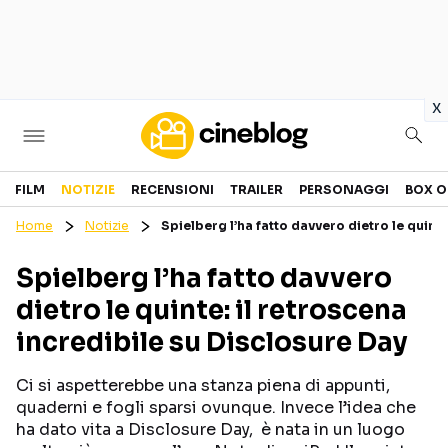
in
x
Cinema
FILM
NOTIZIE
RECENSIONI
TRAILER
PERSONAGGI
BOX O
Home
Notizie
Spielberg l’ha fatto davvero dietro le quint
FILM
EVENTI
Spielberg l’ha fatto davvero
GENERI
CANALI STREAMING
dietro le quinte: il retroscena
PERSONAGGI
incredibile su Disclosure Day
Categorie
Ci si aspetterebbe una stanza piena di appunti,
quaderni e fogli sparsi ovunque. Invece l’idea che
NOTIZIE
TRAILER
ha dato vita a Disclosure Day, è nata in un luogo