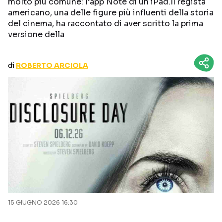
molto più comune: l’app Note di un iPad.Il regista
CURIOSITÀ
BOX OFFICE
americano, una delle figure più influenti della storia
del cinema, ha raccontato di aver scritto la prima
RECENSIONI
versione della
di
ROBERTO ARCIOLA
Seguici sui social
15 GIUGNO 2026 16:30