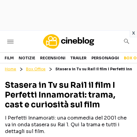
in
x
Cinema
FILM
NOTIZIE
RECENSIONI
TRAILER
PERSONAGGI
BOX O
Home
Box Office
Stasera in Tv su Rai1 il film I Perfetti Inn
FILM
EVENTI
Stasera in Tv su Rai1 il film I
GENERI
CANALI STREAMING
Perfetti Innamorati: trama,
PERSONAGGI
cast e curiosità sul film
Categorie
I Perfetti Innamorati: una commedia del 2001 che
va in onda stasera su Rai 1. Qui la trama e tutti i
NOTIZIE
TRAILER
dettagli sul film.