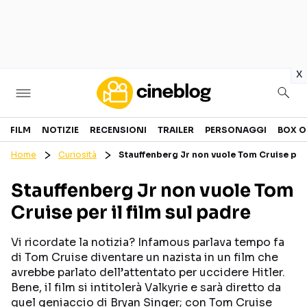
in
x
Cinema
FILM
NOTIZIE
RECENSIONI
TRAILER
PERSONAGGI
BOX O
Home
Curiosità
Stauffenberg Jr non vuole Tom Cruise per i
FILM
EVENTI
Stauffenberg Jr non vuole Tom
GENERI
CANALI STREAMING
Cruise per il film sul padre
PERSONAGGI
Vi ricordate la notizia? Infamous parlava tempo fa
Categorie
di Tom Cruise diventare un nazista in un film che
avrebbe parlato dell’attentato per uccidere Hitler.
Bene, il film si intitolerà Valkyrie e sarà diretto da
NOTIZIE
TRAILER
quel geniaccio di Bryan Singer; con Tom Cruise