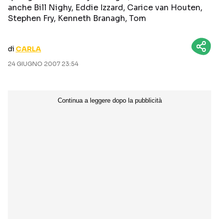
anche Bill Nighy, Eddie Izzard, Carice van Houten,
CURIOSITÀ
BOX OFFICE
Stephen Fry, Kenneth Branagh, Tom
RECENSIONI
di
CARLA
24 GIUGNO 2007 23:54
Seguici sui social