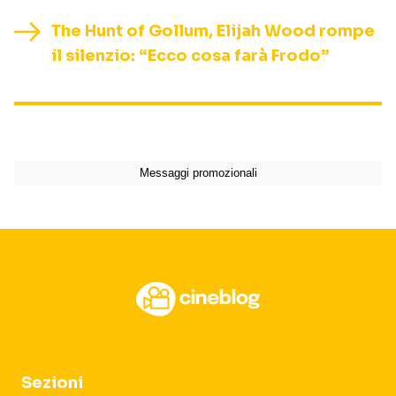
The Hunt of Gollum, Elijah Wood rompe
il silenzio: “Ecco cosa farà Frodo”
Sezioni